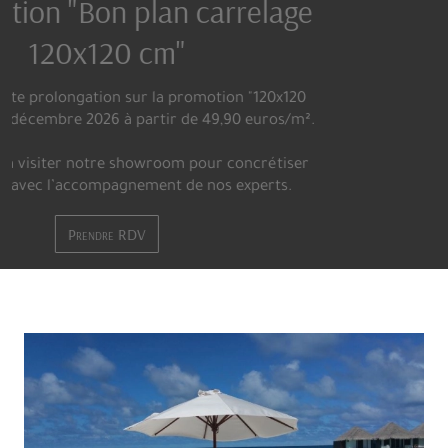
EDIL, depuis 1971
Installé à Boissy Saint Léger depuis 1971, l'offre de
carrelages proposée par Edil séduit de nombreux
particuliers, artisans carreleurs, décorateurs et architecte
Accueil