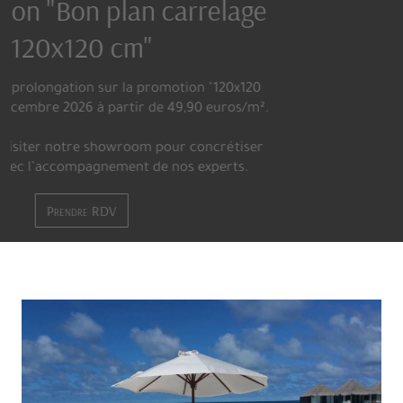
EDIL, depuis 1971
Installé à Boissy Saint Léger depuis 1971, l'offre de
carrelages proposée par Edil séduit de nombreux
particuliers, artisans carreleurs, décorateurs et architectes
Accueil